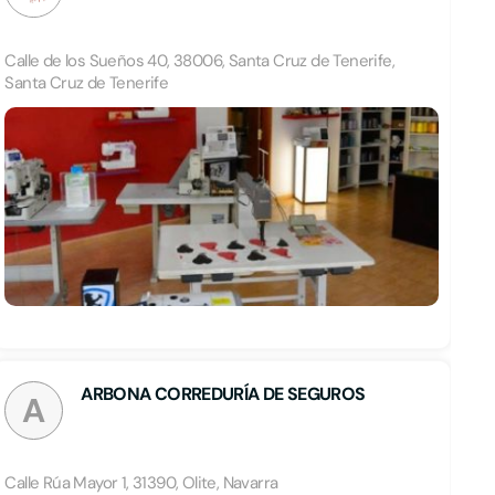
Calle de los Sueños 40, 38006, Santa Cruz de Tenerife,
Santa Cruz de Tenerife
ARBONA CORREDURÍA DE SEGUROS
A
Calle Rúa Mayor 1, 31390, Olite, Navarra