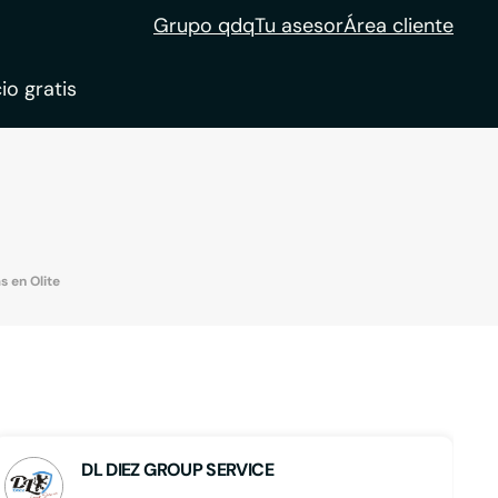
Grupo qdq
Tu asesor
Área cliente
io gratis
ble
tion
 en Olite
DL DIEZ GROUP SERVICE