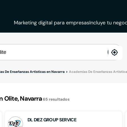
Marketing digital para empresas
Incluye tu negoc
ena
loca
s De Enseñanzas Artisticas en Navarra
Academias De Enseñanzas Artisticas
Olite, Navarra
65
resultados
DL DIEZ GROUP SERVICE