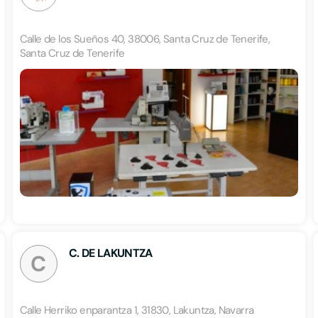
Calle de los Sueños 40, 38006, Santa Cruz de Tenerife,
Santa Cruz de Tenerife
C. DE LAKUNTZA
C
Calle Herriko enparantza 1, 31830, Lakuntza, Navarra