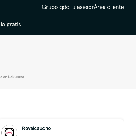
Grupo qdq
Tu asesor
Área cliente
io gratis
ble
tion
s en Lakuntza
Rovalcaucho