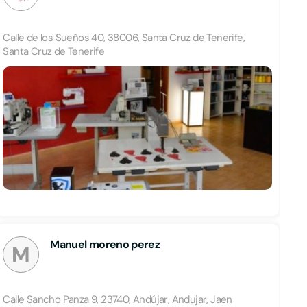
Calle de los Sueños 40, 38006, Santa Cruz de Tenerife,
Santa Cruz de Tenerife
Manuel moreno perez
M
Calle Sancho Panza 9, 23740, Andújar, Andujar, Jaen