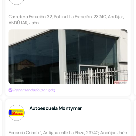
Carretera Estación 32, Pol. ind. La Estación, 23740, Andújar,
ANDÚJAR, Jaén
Recomendado por qdq
Autoescuela Montymar
Eduardo Criado 1, Antigua calle La Plaza, 23740, Andújar, Jaén