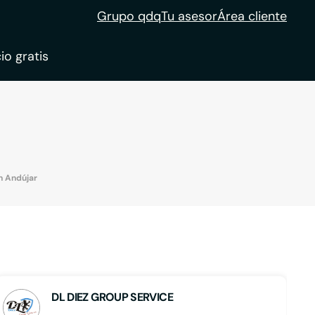
Grupo qdq
Tu asesor
Área cliente
io gratis
ble
tion
n Andújar
DL DIEZ GROUP SERVICE