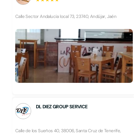
Calle Sector Andalucia local 73, 23740, Andújar, Jaén
DL DIEZ GROUP SERVICE
Calle de los Sueños 40, 38006, Santa Cruz de Tenerife,