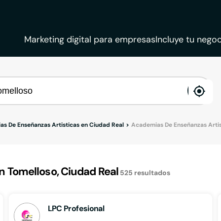
Marketing digital para empresas
Incluye tu negoc
ena
loca
s De Enseñanzas Artisticas en Ciudad Real
Academias De Enseñanzas Artis
 Tomelloso, Ciudad Real
525
resultados
LPC Profesional