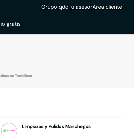
Grupo qdq
Tu asesor
Área cliente
io gratis
ble
tion
ticas en Tomelloso
Limpiezas y Pulidos Manchegos