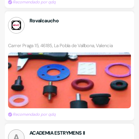
Recomendado por qdq
Rovalcaucho
Carrer Praga 15, 46185, La Pobla de Vallbona, Valencia
Recomendado por qdq
ACADEMIA ESTRYMENS II
A