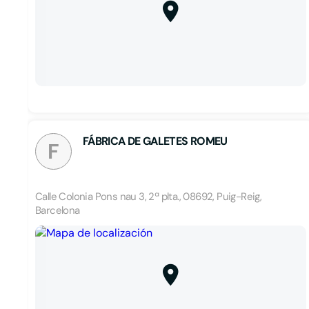
FÁBRICA DE GALETES ROMEU
F
Calle Colonia Pons nau 3, 2ª plta., 08692, Puig-Reig,
Barcelona