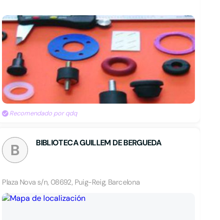
Recomendado por qdq
BIBLIOTECA GUILLEM DE BERGUEDA
B
Plaza Nova s/n, 08692, Puig-Reig, Barcelona