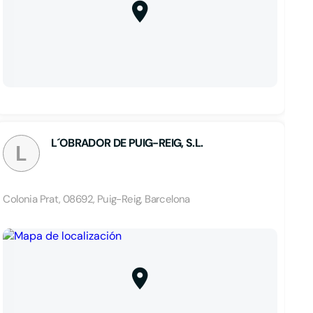
L´OBRADOR DE PUIG-REIG, S.L.
L
Colonia Prat, 08692, Puig-Reig, Barcelona