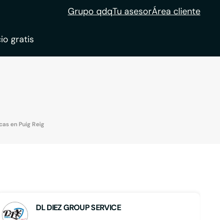
Grupo qdq
Tu asesor
Área cliente
io gratis
ble
tion
as en Puig Reig
DL DIEZ GROUP SERVICE