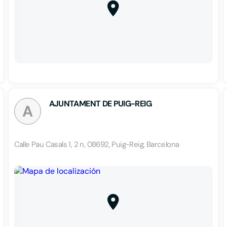
AJUNTAMENT DE PUIG-REIG
A
Calle Pau Casals 1, 2 n, 08692, Puig-Reig, Barcelona