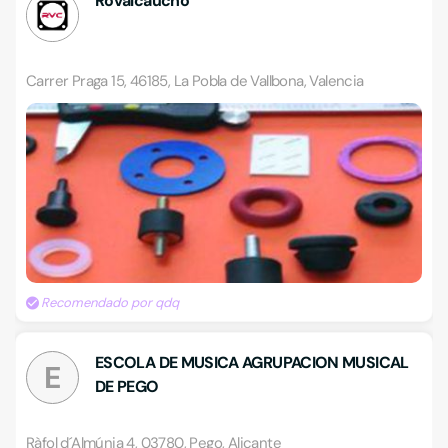
Rovalcaucho
Carrer Praga 15, 46185, La Pobla de Vallbona, Valencia
Recomendado por qdq
ESCOLA DE MUSICA AGRUPACION MUSICAL
E
DE PEGO
Ràfol d´Almúnia 4, 03780, Pego, Alicante