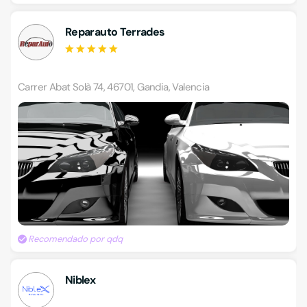
Reparauto Terrades
Carrer Abat Solà 74, 46701, Gandia, Valencia
Recomendado por qdq
Niblex