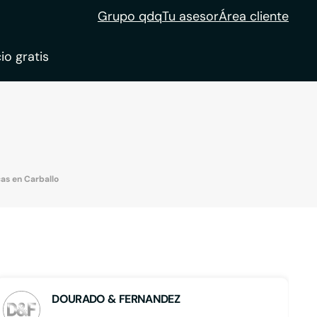
Grupo qdq
Tu asesor
Área cliente
io gratis
ble
tion
as en Carballo
DOURADO & FERNANDEZ