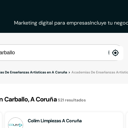
Marketing digital para empresas
Incluye tu negoc
ena
loca
s De Enseñanzas Artisticas en A Coruña
Academias De Enseñanzas Artistic
 Carballo, A Coruña
521
resultados
Colim Limpiezas A Coruña