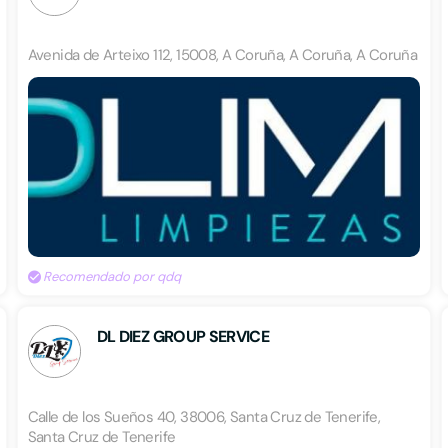
Avenida de Arteixo 112, 15008, A Coruña, A Coruña, A Coruña
Recomendado por qdq
DL DIEZ GROUP SERVICE
Calle de los Sueños 40, 38006, Santa Cruz de Tenerife,
Santa Cruz de Tenerife