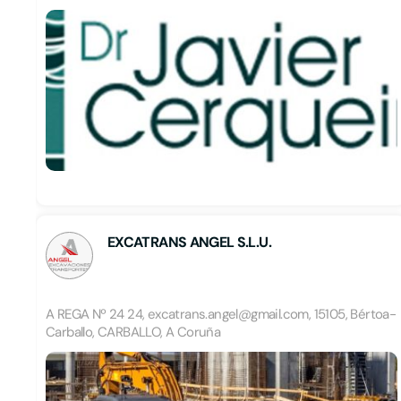
EXCATRANS ANGEL S.L.U.
A REGA Nº 24 24, excatrans.angel@gmail.com, 15105, Bértoa-
Carballo, CARBALLO, A Coruña