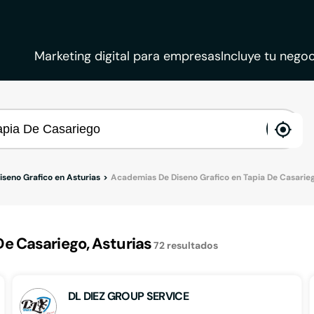
Marketing digital para empresas
Incluye tu negoc
ena
loca
seno Grafico en Asturias
Academias De Diseno Grafico en Tapia De Casarie
e Casariego, Asturias
72
resultados
DL DIEZ GROUP SERVICE