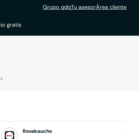
Grupo qdq
Tu asesor
Área cliente
io gratis
ble
tion
go
Rovalcaucho