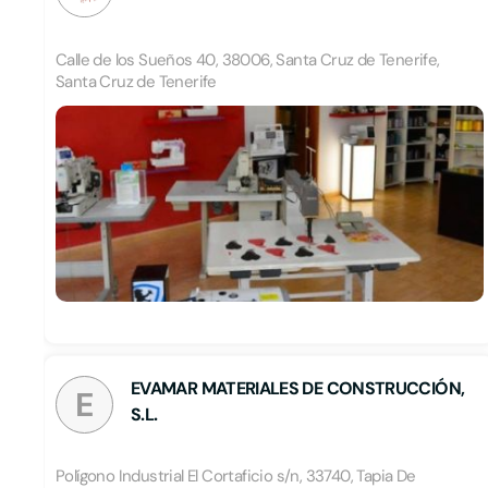
Calle de los Sueños 40, 38006, Santa Cruz de Tenerife,
Santa Cruz de Tenerife
EVAMAR MATERIALES DE CONSTRUCCIÓN,
E
S.L.
Polígono Industrial El Cortaficio s/n, 33740, Tapia De