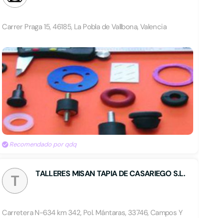
Carrer Praga 15, 46185, La Pobla de Vallbona, Valencia
Recomendado por qdq
TALLERES MISAN TAPIA DE CASARIEGO S.L.
T
Carretera N-634 km 342, Pol. Mántaras, 33746, Campos Y