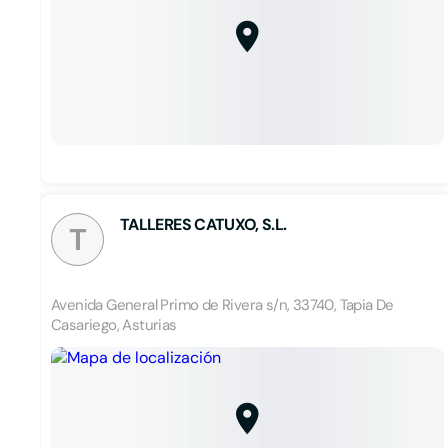
TALLERES CATUXO, S.L.
T
Avenida General Primo de Rivera s/n, 33740, Tapia De
Casariego, Asturias