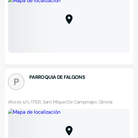
PARROQUIA DE FALGONS
P
Afores s/n, 17831, Sant Miquel De Campmajor, Girona