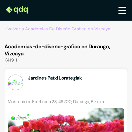
Volver a Academias De Diseño Grafico en Vizcaya
Academias-de-diseño-grafico en Durango,
Vizcaya
419
Jardines Patxi Lorategiak
Montebideo Etorbidea 23, 48200, Durango, Bizkaia