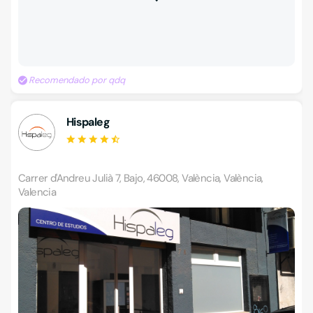
Recomendado por qdq
Hispaleg
Carrer d'Andreu Julià 7, Bajo, 46008, València, València,
Valencia