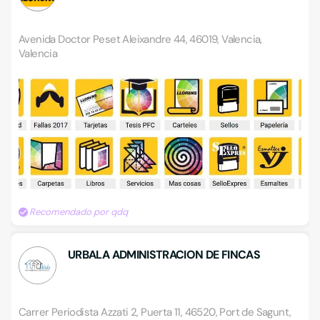
Avenida Doctor Peset Aleixandre 44, 46019, Valencia,
Valencia
Recomendado por qdq
URBALA ADMINISTRACION DE FINCAS
Carrer Periodista Azzati 2, Puerta 11, 46520, Port de Sagunt,