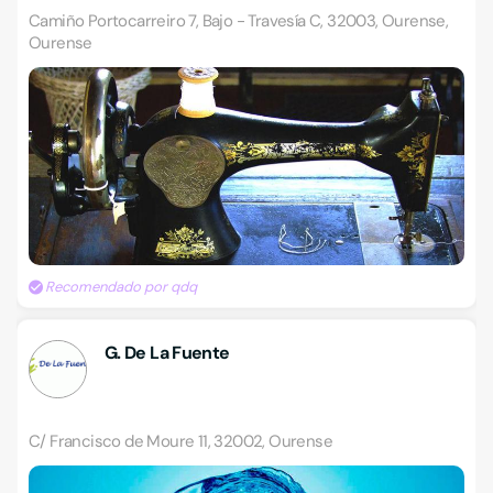
Camiño Portocarreiro 7, Bajo - Travesía C, 32003, Ourense,
Ourense
Recomendado por qdq
G. De La Fuente
C/ Francisco de Moure 11, 32002, Ourense