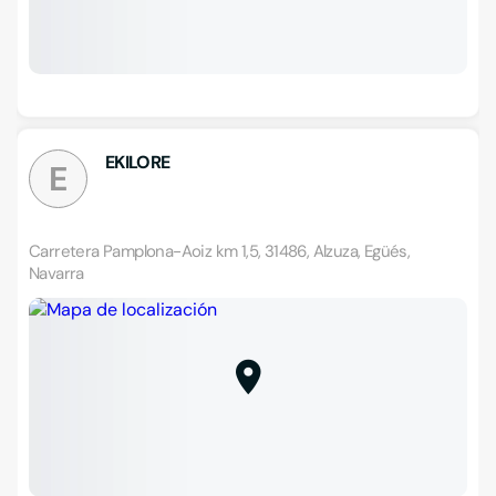
EKILORE
E
Carretera Pamplona-Aoiz km 1,5, 31486, Alzuza, Egüés,
Navarra