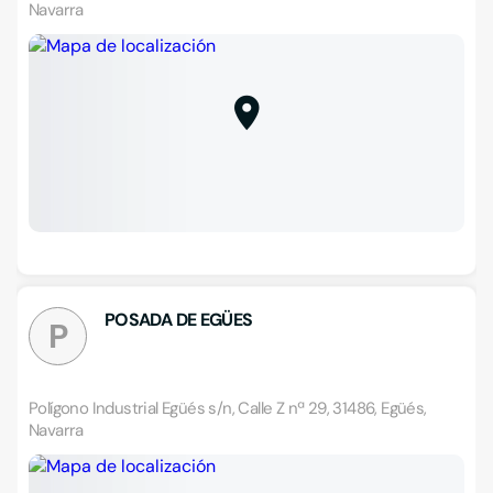
Navarra
POSADA DE EGÜES
P
Polígono Industrial Egüés s/n, Calle Z nª 29, 31486, Egüés,
Navarra