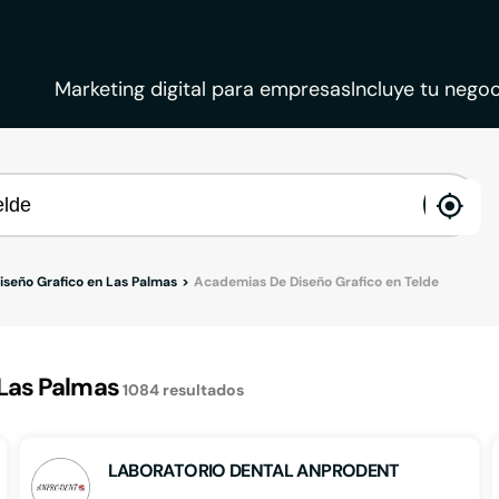
Marketing digital para empresas
Incluye tu negoc
ena
loca
seño Grafico en Las Palmas
Academias De Diseño Grafico en Telde
Las Palmas
1084
resultados
LABORATORIO DENTAL ANPRODENT