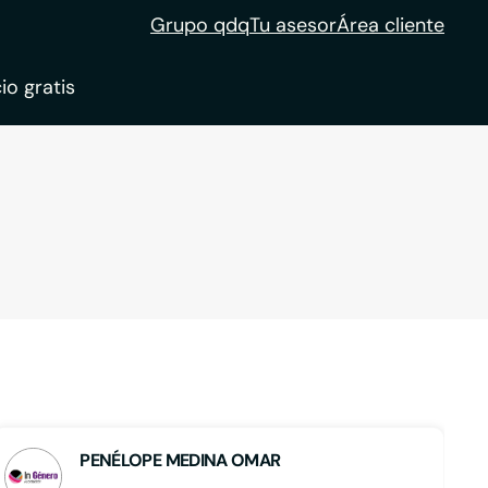
Grupo qdq
Tu asesor
Área cliente
io gratis
ble
tion
PENÉLOPE MEDINA OMAR