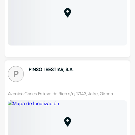
PINSO I BESTIAR, S.A.
P
Avenida Carles Esteve de Rich s/n, 17143, Jafre, Girona