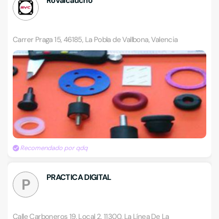
Rovalcaucho
Carrer Praga 15, 46185, La Pobla de Vallbona, Valencia
Recomendado por qdq
PRACTICA DIGITAL
P
Calle Carboneros 19, Local 2, 11300, La Línea De La