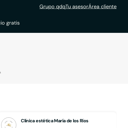
Grupo qdq
Tu asesor
Área cliente
io gratis
ble
tion
a
Clínica estética María de los Ríos