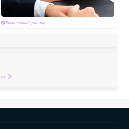
Recomendado por qdq
cto