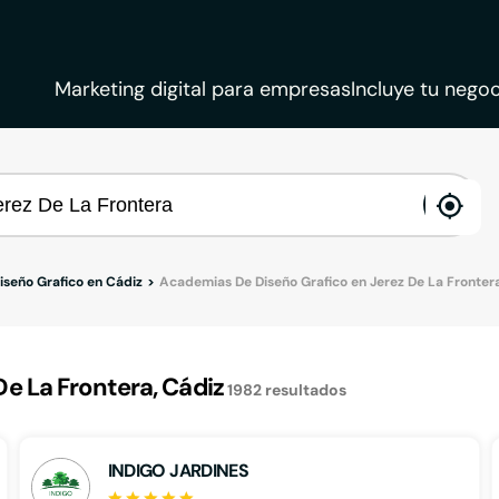
Marketing digital para empresas
Incluye tu negoc
ena
loca
seño Grafico en Cádiz
Academias De Diseño Grafico en Jerez De La Fronter
e La Frontera, Cádiz
1982
resultados
INDIGO JARDINES