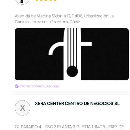
Avenida de Medina Sidonia 12, 11406, Urbanización La
Cartuja, Jerez de la Frontera, Cádiz
Recomendado por qdq
XERA CENTER CENTRO DE NEGOCIOS SL
X
CL PARAISO 4 - ESC 3 PLANTA 3 PUERTA 1, 11405, JEREZ DE