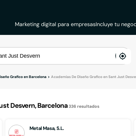
Marketing digital para empresas
Incluye tu negoc
ena
loca
seño Grafico en Barcelona
Academias De Diseño Grafico en Sant Just Desve
st Desvern, Barcelona
336
resultados
Metal Masa, S.L.