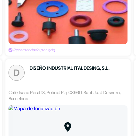
Recomendado por qdq
DISEÑO INDUSTRIAL ITALDESING, S.L.
D
Calle Isaac Peral 13, Pol.ind. Pla, 08960, Sant Just Desvern,
Barcelona