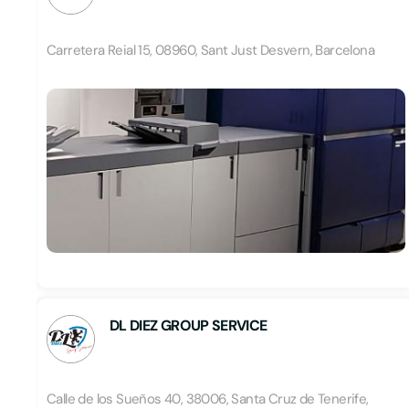
Carretera Reial 15, 08960, Sant Just Desvern, Barcelona
DL DIEZ GROUP SERVICE
Calle de los Sueños 40, 38006, Santa Cruz de Tenerife,