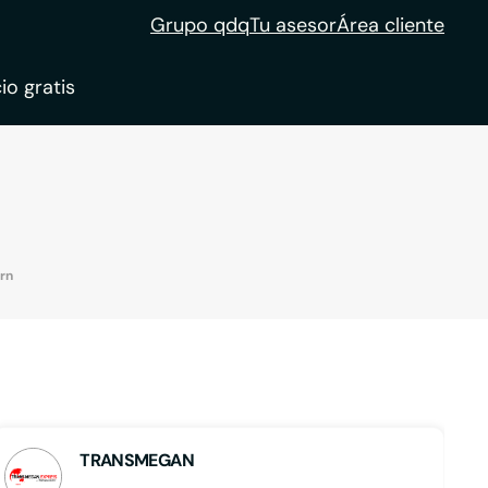
Grupo qdq
Tu asesor
Área cliente
io gratis
ble
tion
rn
TRANSMEGAN