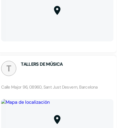
TALLERS DE MÚSICA
T
Calle Major 96, 08960, Sant Just Desvern, Barcelona