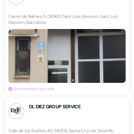
Carrer de Balmes 11, 08960, Sant Just Desvern, Sant Just
Desvern, Barcelona
Recomendado por qdq
DL DIEZ GROUP SERVICE
Calle de los Sueños 40, 38006, Santa Cruz de Tenerife,