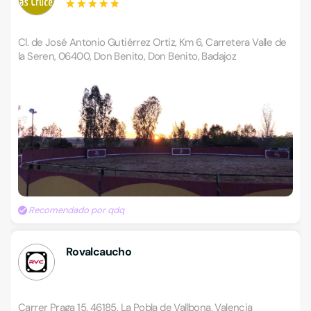
Cl. de José Antonio Gutiérrez Ortiz, Km 6, Carretera Valle de
la Seren, 06400, Don Benito, Don Benito, Badajoz
Recomendado por qdq
Rovalcaucho
Carrer Praga 15, 46185, La Pobla de Vallbona, Valencia