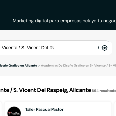
Marketing digital para empresas
Incluye tu negoc
ena
loca
seño Grafico en Alicante
Academias De Diseño Grafico en S- Vicente / S- V
e / S. Vicent Del Raspeig, Alicante
694
resultad
Taller Pascual Pastor