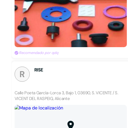
Recomendado por qdq
RISE
R
Calle Poeta García-Lorca 3, Bajo 1, 03690, S. VICENTE / S.
VICENT DEL RASPEIG, Alicante