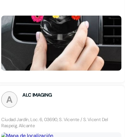
ALC IMAGING
A
Ciudad Jardín, Loc. 6, 03690, S. Vicente / S. Vicent Del
Raspeig, Alicante