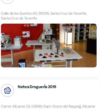
Calle de los Sueños 40, 38006, Santa Cruz de Tenerife,
Santa Cruz de Tenerife
Nehza DroguerÍa 2019
Carrer Alicante 23, 03690, Sant Vicent del Raspeig, Alicante