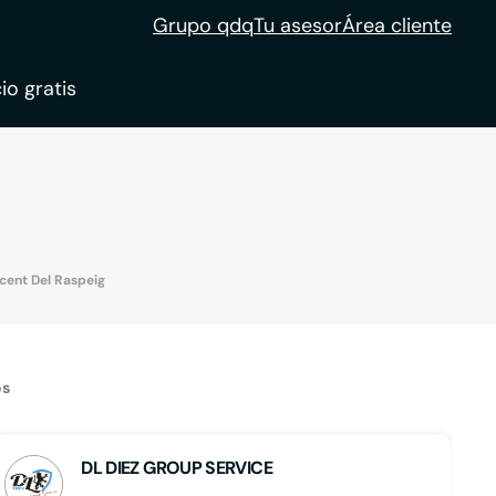
Grupo qdq
Tu asesor
Área cliente
io gratis
ble
tion
icent Del Raspeig
os
DL DIEZ GROUP SERVICE