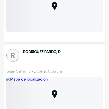
RODRIGUEZ PARDO, D.
R
Lugar Cañás, 15175, Carral, A Coruña