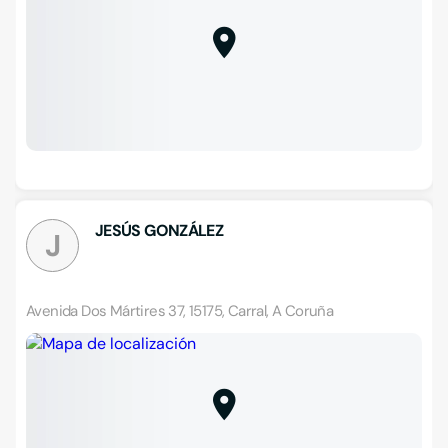
JESÚS GONZÁLEZ
J
Avenida Dos Mártires 37, 15175, Carral, A Coruña