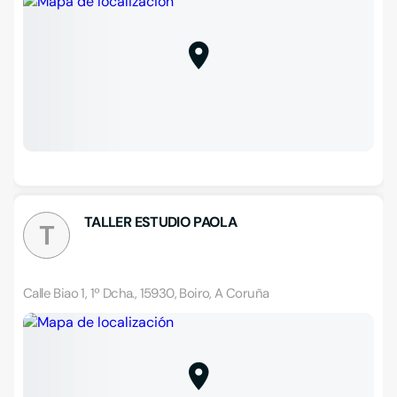
TALLER ESTUDIO PAOLA
T
Calle Biao 1, 1º Dcha., 15930, Boiro, A Coruña