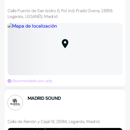
Calle Puerto de San Isidro 6, Pol. Ind. Prado Overa, 28919,
Leganés, LEGANÉS, Madrid
Recomendado por qdq
MADRID SOUND
Calle de Ramón y Cajal 18, 28914, Leganés, Madrid