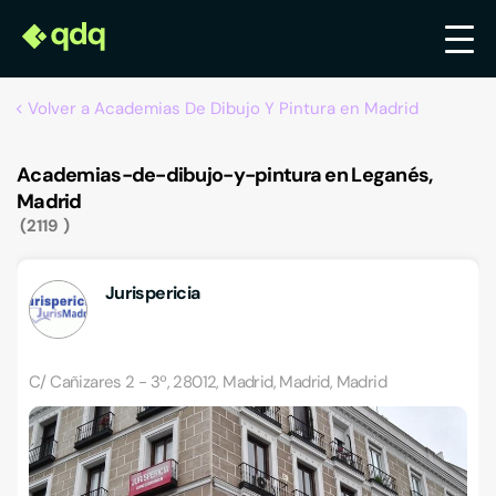
Volver a Academias De Dibujo Y Pintura en Madrid
Academias-de-dibujo-y-pintura en Leganés,
Madrid
2119
Jurispericia
C/ Cañizares 2 - 3º, 28012, Madrid, Madrid, Madrid