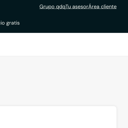
Grupo qdq
Tu asesor
Área cliente
io gratis