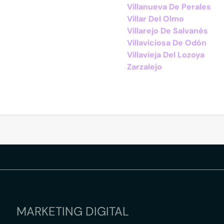
Villanueva De Perales
Villar Del Olmo
Villarejo De Salvanés
Villaviciosa De Odón
Villavieja Del Lozoya
Zarzalejo
MARKETING DIGITAL