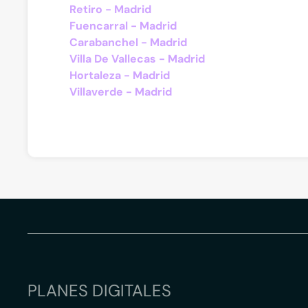
Retiro - Madrid
Fuencarral - Madrid
Carabanchel - Madrid
Villa De Vallecas - Madrid
Hortaleza - Madrid
Villaverde - Madrid
PLANES DIGITALES