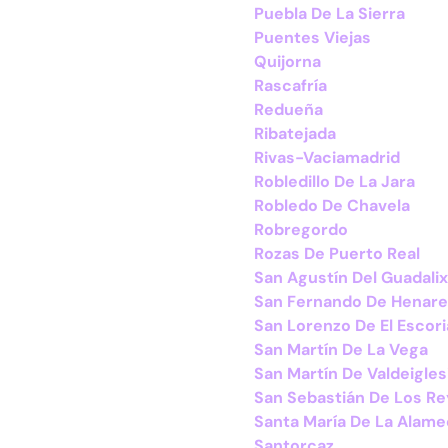
Puebla De La Sierra
Puentes Viejas
Quijorna
Rascafría
Redueña
Ribatejada
Rivas-Vaciamadrid
Robledillo De La Jara
Robledo De Chavela
Robregordo
Rozas De Puerto Real
San Agustín Del Guadalix
San Fernando De Henar
San Lorenzo De El Escori
San Martín De La Vega
San Martín De Valdeigles
San Sebastián De Los R
Santa María De La Alam
Santorcaz