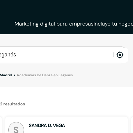
Marketing digital para empresas
Incluye tu negoc
ena
loca
 Madrid
Academias De Danza en Leganés
12
resultados
SANDRA D. VEGA
S