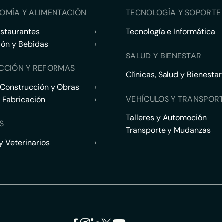
OMÍA Y ALIMENTACIÓN
TECNOLOGÍA Y SOPORTE 
estaurantes
›
Tecnología e Informática
ión y Bebidas
›
SALUD Y BIENESTAR
CCIÓN Y REFORMAS
Clínicas, Salud y Bienestar
 Construcción y Obras
›
VEHÍCULOS Y TRANSPOR
y Fabricación
›
Talleres y Automoción
S
Transporte y Mudanzas
 Veterinarios
›