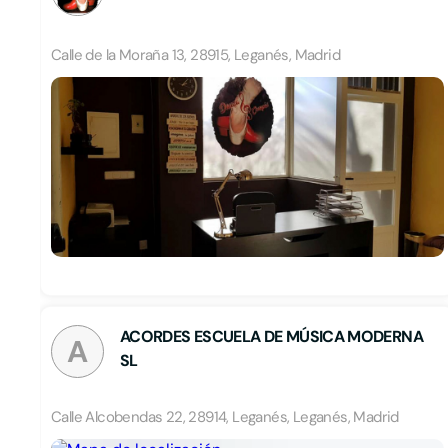
Calle de la Moraña 13, 28915, Leganés, Madrid
ACORDES ESCUELA DE MÚSICA MODERNA
A
SL
Calle Alcobendas 22, 28914, Leganés, Leganés, Madrid