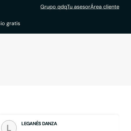
Grupo qdq
Tu asesor
Área cliente
io gratis
ble
tion
LEGANÉS DANZA
L