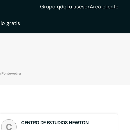
Grupo qdq
Tu asesor
Área cliente
io gratis
ble
tion
n Pontevedra
CENTRO DE ESTUDIOS NEWTON
C