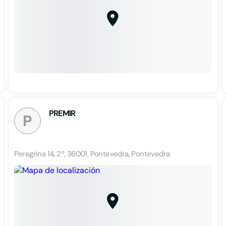
PREMIR
P
Peregrina 14, 2º, 36001, Pontevedra, Pontevedra