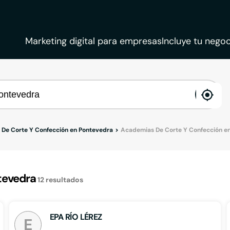
Marketing digital para empresas
Incluye tu negoc
ena
loca
De Corte Y Confección en Pontevedra
Academias De Corte Y Confección e
tevedra
12
resultados
EPA RÍO LÉREZ
E