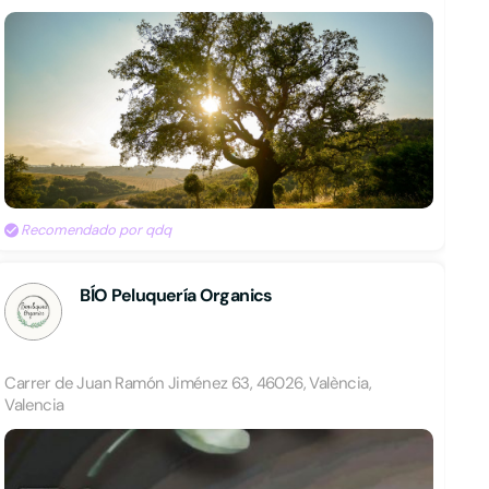
Recomendado por qdq
BÍO Peluquería Organics
Carrer de Juan Ramón Jiménez 63, 46026, València,
Valencia