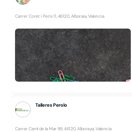
Carrer Coret i Peris 11, 46120, Alboraia, Valencia
Talleres Perolo
Carrer Camí de la Mar 99, 46120, Alboraya, Valencia