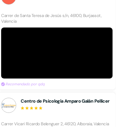
Carrer de Santa Teresa de Jesús s/n, 46100, Burjassot,
Valencia
Recomendado por qdq
Centro de Psicología Amparo Galán Pellicer
Carrer Vicari Ricardo Belenguer 2, 46120, Alboraia, Valencia