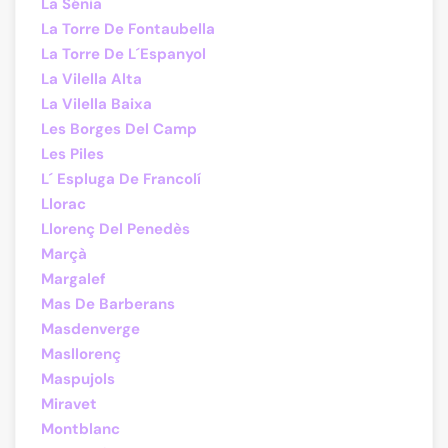
La Sénia
La Torre De Fontaubella
La Torre De L´Espanyol
La Vilella Alta
La Vilella Baixa
Les Borges Del Camp
Les Piles
L´ Espluga De Francolí
Llorac
Llorenç Del Penedès
Marçà
Margalef
Mas De Barberans
Masdenverge
Masllorenç
Maspujols
Miravet
Montblanc