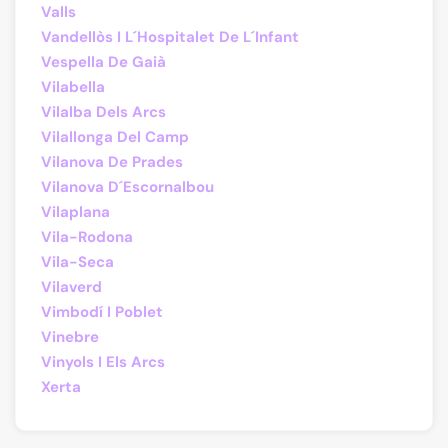
Valls
Vandellòs I L´Hospitalet De L´Infant
Vespella De Gaià
Vilabella
Vilalba Dels Arcs
Vilallonga Del Camp
Vilanova De Prades
Vilanova D´Escornalbou
Vilaplana
Vila-Rodona
Vila-Seca
Vilaverd
Vimbodí I Poblet
Vinebre
Vinyols I Els Arcs
Xerta