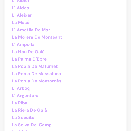
L´ Albiol
L´ Aldea
L´ Aleixar
La Masó
L´ Ametlla De Mar
La Morera De Montsant
L´ Ampolla
La Nou De Gaià
La Palma D´Ebre
La Pobla De Mafumet
La Pobla De Massaluca
La Pobla De Montornès
L´ Arboç
L´ Argentera
La Riba
La Riera De Gaià
La Secuita
La Selva Del Camp