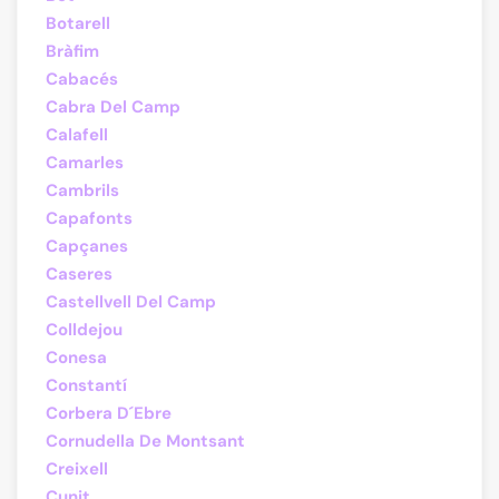
Botarell
Bràfim
Cabacés
Cabra Del Camp
Calafell
Camarles
Cambrils
Capafonts
Capçanes
Caseres
Castellvell Del Camp
Colldejou
Conesa
Constantí
Corbera D´Ebre
Cornudella De Montsant
Creixell
Cunit