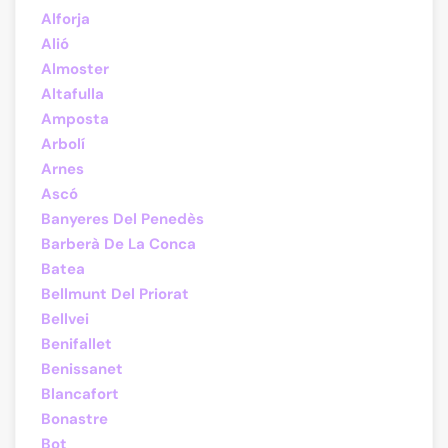
Alforja
Alió
Almoster
Altafulla
Amposta
Arbolí
Arnes
Ascó
Banyeres Del Penedès
Barberà De La Conca
Batea
Bellmunt Del Priorat
Bellvei
Benifallet
Benissanet
Blancafort
Bonastre
Bot