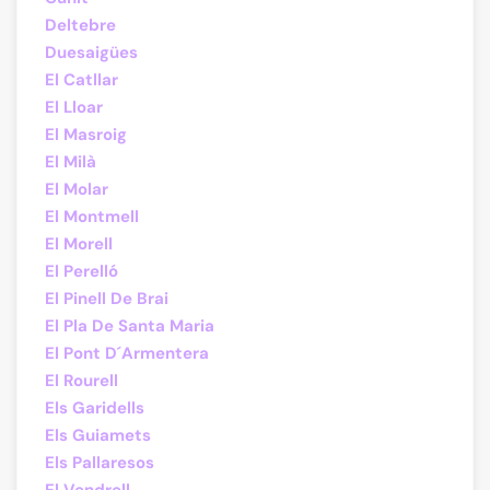
Deltebre
Duesaigües
El Catllar
El Lloar
El Masroig
El Milà
El Molar
El Montmell
El Morell
El Perelló
El Pinell De Brai
El Pla De Santa Maria
El Pont D´Armentera
El Rourell
Els Garidells
Els Guiamets
Els Pallaresos