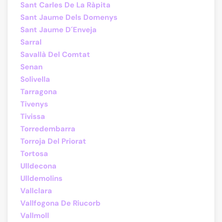
Sant Carles De La Ràpita
Sant Jaume Dels Domenys
Sant Jaume D´Enveja
Sarral
Savallà Del Comtat
Senan
Solivella
Tarragona
Tivenys
Tivissa
Torredembarra
Torroja Del Priorat
Tortosa
Ulldecona
Ulldemolins
Vallclara
Vallfogona De Riucorb
Vallmoll