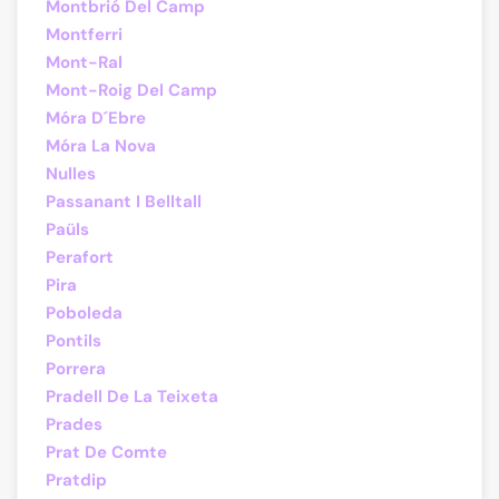
Montbrió Del Camp
Montferri
Mont-Ral
Mont-Roig Del Camp
Móra D´Ebre
Móra La Nova
Nulles
Passanant I Belltall
Paüls
Perafort
Pira
Poboleda
Pontils
Porrera
Pradell De La Teixeta
Prades
Prat De Comte
Pratdip