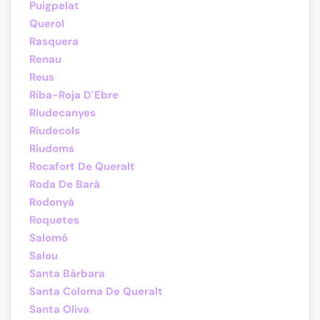
Puigpelat
Querol
Rasquera
Renau
Reus
Riba-Roja D´Ebre
Riudecanyes
Riudecols
Riudoms
Rocafort De Queralt
Roda De Barà
Rodonyà
Roquetes
Salomó
Salou
Santa Bàrbara
Santa Coloma De Queralt
Santa Oliva