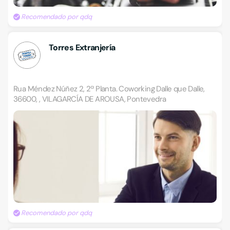
Recomendado por qdq
Torres Extranjería
Rua Méndez Núñez 2, 2ª Planta. Coworking Dalle que Dalle,
36600, , VILAGARCÍA DE AROUSA, Pontevedra
Recomendado por qdq