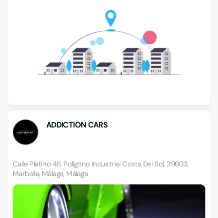
ADDICTION CARS
Calle Platino 46, Polígono Industrial Costa Del Sol, 29603,
Marbella, Málaga, Málaga