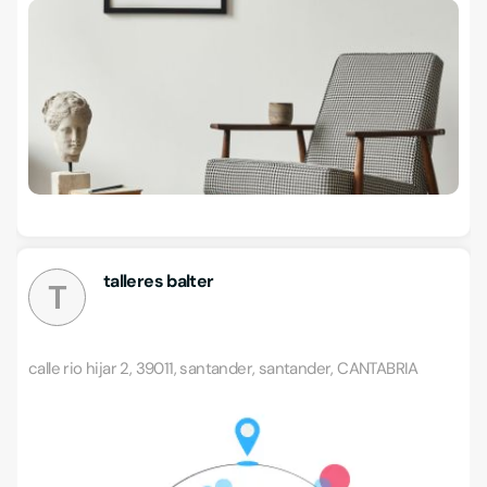
talleres balter
T
calle rio hijar 2, 39011, santander, santander, CANTABRIA