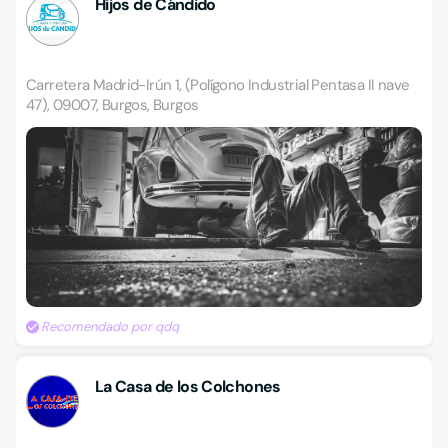
Hijos de Cándido
Carretera Madrid-Irún 1, (Polígono Industrial Pentasa II nave
47), 09007, Burgos, Burgos
Recomendado por qdq
La Casa de los Colchones