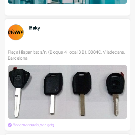
Iñaky
Plaça Hispanitat s/n, (Bloque 4, local 3 B), 08840, Viladecans,
Barcelona
Recomendado por qdq