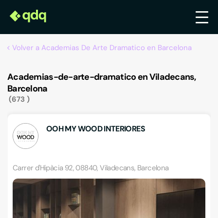
Volver a Academias De Arte Dramatico en Barcelona
Academias-de-arte-dramatico en Viladecans,
Barcelona
673
OOH MY WOOD INTERIORES
Carrer d'Hipàcia 92, 08840, Viladecans, Barcelona