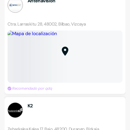
Antenavisión
Ctra. Larraskitu 28, 48002, Bilbao, Vizcaya
Recomendado por qdq
K2
Zeharkalea Kalea 17, Bajo, 48200, Durango, Bizkaia