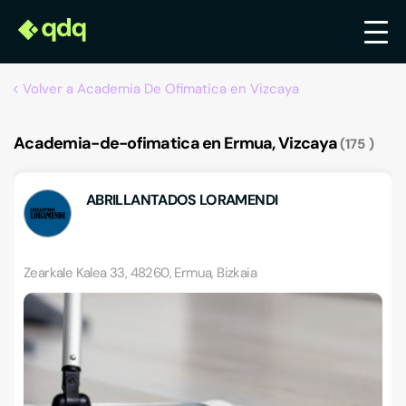
Volver a Academia De Ofimatica en Vizcaya
Academia-de-ofimatica en Ermua, Vizcaya
175
ABRILLANTADOS LORAMENDI
Zearkale Kalea 33, 48260, Ermua, Bizkaia