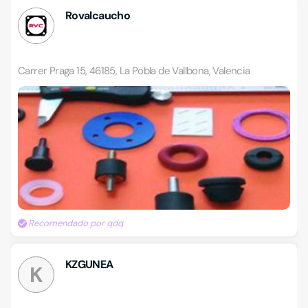
Rovalcaucho
Carrer Praga 15, 46185, La Pobla de Vallbona, Valencia
Recomendado por qdq
KZGUNEA
K