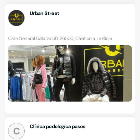
Urban Street
Calle General Gallarza 50, 26500, Calahorra, La Rioja
Clínica podologíca pasos
C