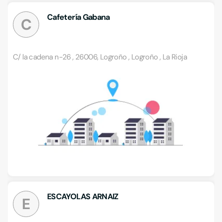
Cafetería Gabana
C
C/ la cadena n-26 , 26006, Logroño , Logroño , La Rioja
ESCAYOLAS ARNAIZ
E