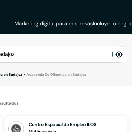
Marketing digital para empresas
Incluye tu negoc
ena
loca
a en Badajoz
Academia De Ofimatica en Badajoz
esultados
Centro Especial de Empleo ILOS
Multiservicio