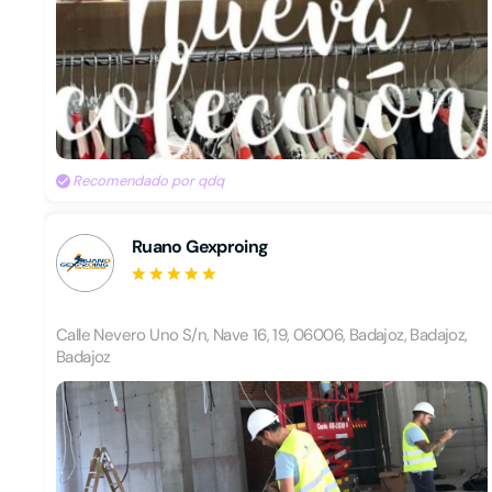
Recomendado por qdq
Ruano Gexproing
Calle Nevero Uno S/n, Nave 16, 19, 06006, Badajoz, Badajoz,
Badajoz