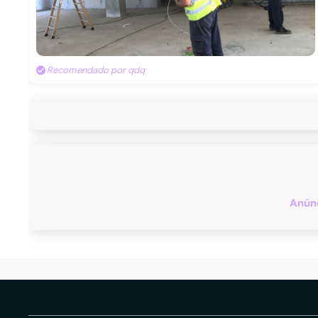
Recomendado por qdq
Anúnc