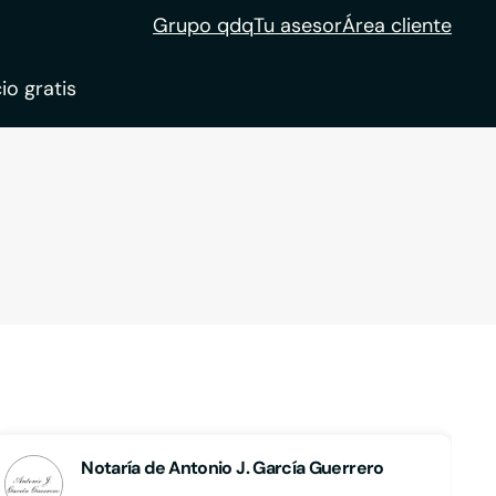
Grupo qdq
Tu asesor
Área cliente
io gratis
ble
tion
Notaría de Antonio J. García Guerrero