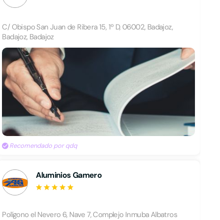
C/ Obispo San Juan de Ribera 15, 1º D, 06002, Badajoz,
Badajoz, Badajoz
Recomendado por qdq
Aluminios Gamero
Polígono el Nevero 6, Nave 7, Complejo Inmuba Albatros