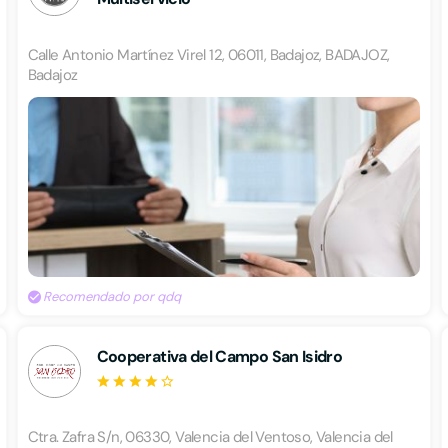
Calle Antonio Martínez Virel 12, 06011, Badajoz, BADAJOZ,
Badajoz
Recomendado por qdq
Cooperativa del Campo San Isidro
Ctra. Zafra S/n, 06330, Valencia del Ventoso, Valencia del