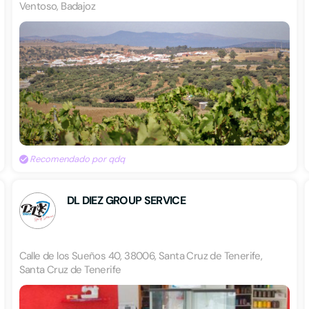
Ventoso, Badajoz
Recomendado por qdq
DL DIEZ GROUP SERVICE
Calle de los Sueños 40, 38006, Santa Cruz de Tenerife,
Santa Cruz de Tenerife