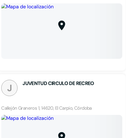
JUVENTUD CIRCULO DE RECREO
J
Callejón Graneros 1, 14620, El Carpio, Córdoba