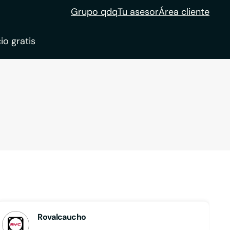
Grupo qdq
Tu asesor
Área cliente
io gratis
ble
tion
Rovalcaucho