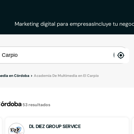
Marketing digital para empresas
Incluye tu negoc
ena
loca
edia en Córdoba
Academia De Multimedia en El Carpio
Córdoba
53
resultados
DL DIEZ GROUP SERVICE