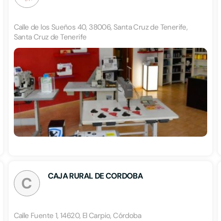
Calle de los Sueños 40, 38006, Santa Cruz de Tenerife,
Santa Cruz de Tenerife
CAJA RURAL DE CORDOBA
C
Calle Fuente 1, 14620, El Carpio, Córdoba