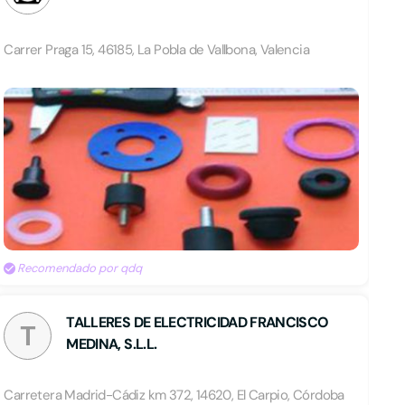
Carrer Praga 15, 46185, La Pobla de Vallbona, Valencia
Recomendado por qdq
TALLERES DE ELECTRICIDAD FRANCISCO
T
MEDINA, S.L.L.
Carretera Madrid-Cádiz km 372, 14620, El Carpio, Córdoba