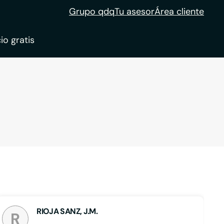
Grupo qdq
Tu asesor
Área cliente
io gratis
ble
tion
RIOJA SANZ, J.M.
R