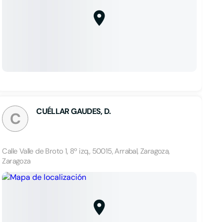
CUÉLLAR GAUDES, D.
C
Calle Valle de Broto 1, 8º izq., 50015, Arrabal, Zaragoza,
Zaragoza