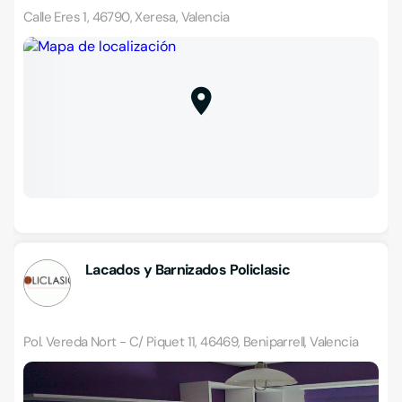
Calle Eres 1, 46790, Xeresa, Valencia
Lacados y Barnizados Policlasic
Pol. Vereda Nort - C/ Piquet 11, 46469, Beniparrell, Valencia