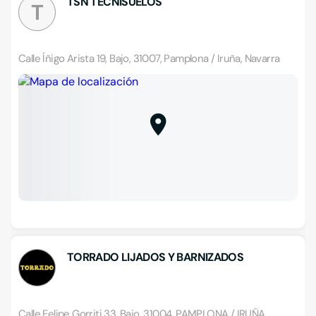
TSN TECNISUELOS
T
Calle Íñigo Arista 19, Bajo, 31007, Pamplona / Iruña, Navarra
TORRADO LIJADOS Y BARNIZADOS
Calle Felipe Gorriti 33, Bajo, 31004, PAMPLONA / IRUÑA,