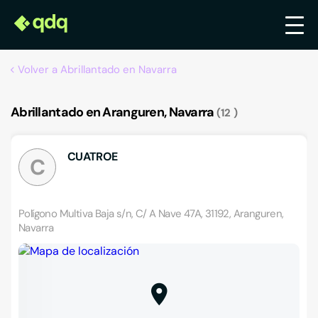
Volver a Abrillantado en Navarra
Abrillantado en Aranguren, Navarra
12
CUATROE
C
Polígono Multiva Baja s/n, C/ A Nave 47A, 31192, Aranguren,
Navarra