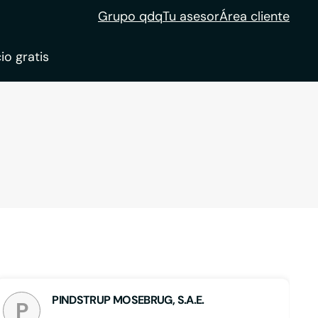
Grupo qdq
Tu asesor
Área cliente
io gratis
ble
tion
PINDSTRUP MOSEBRUG, S.A.E.
P