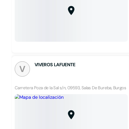
VIVEROS LAFUENTE
V
Carretera Poza de la Sal s/n, 09593, Salas De Bureba, Burgos