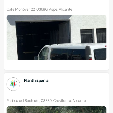
Calle Monóvar 22, 03680, Aspe, Alicante
Planthispania
Partida del Boch s/n, 03339, Crevillente, Alicante