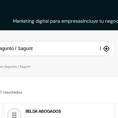
Marketing digital para empresas
Incluye tu negoc
ena
loca
en Sagunto / Sagunt
17
resultados
BELDA ABOGADOS
B