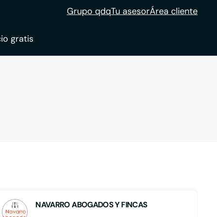
Grupo qdq
Tu asesor
Área cliente
io gratis
ble
tion
NAVARRO ABOGADOS Y FINCAS