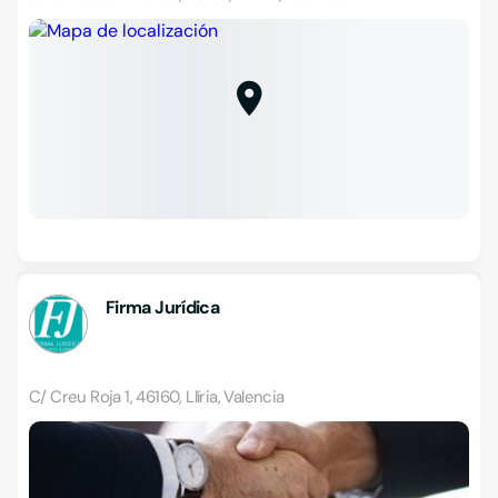
Firma Jurídica
C/ Creu Roja 1, 46160, Llíria, Valencia