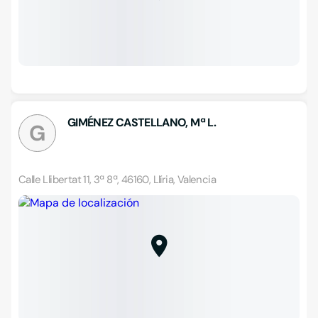
GIMÉNEZ CASTELLANO, Mª L.
G
Calle Llibertat 11, 3ª 8ª, 46160, Llíria, Valencia