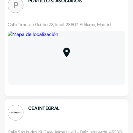
PORTILLO & ASOCIADOS
P
Calle Timoteo Gaitán 28, local, 28607, El Álamo, Madrid
CEA INTEGRAL
Calle San Isidro 19, Calle Jaime III, 43 - Bajo Izquierda, 45930,