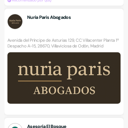
Recomendado por qdq
Nuria Paris Abogados
Avenida del Príncipe de Asturias 129, CC Villacenter Planta 1ª
Despacho A-15, 28670, Villaviciosa de Odón, Madrid
Asesoría El Bosque