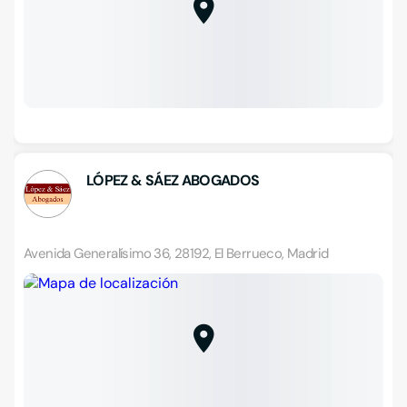
LÓPEZ & SÁEZ ABOGADOS
Avenida Generalísimo 36, 28192, El Berrueco, Madrid